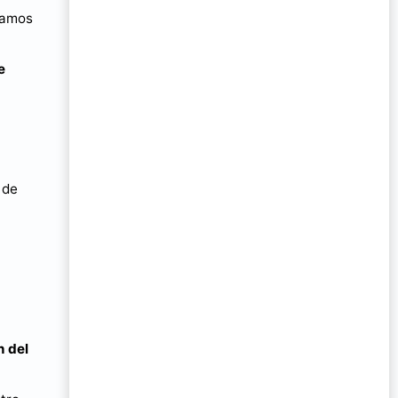
tamos
e
 de
n del