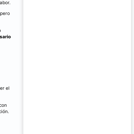
abor.
 pero
o
sario
er el
 con
ción.