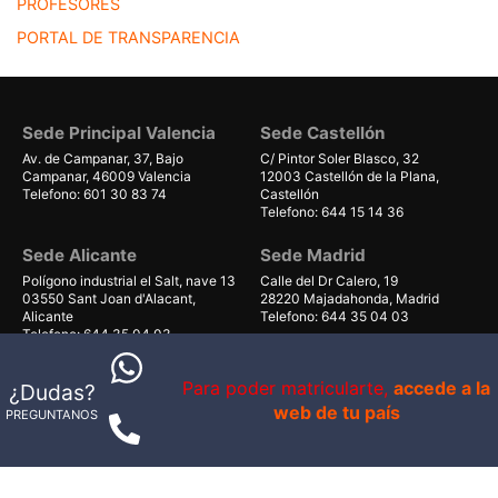
PROFESORES
PORTAL DE TRANSPARENCIA
Sede Principal Valencia
Sede Castellón
Av. de Campanar, 37, Bajo
C/ Pintor Soler Blasco, 32
Campanar, 46009 Valencia
12003 Castellón de la Plana,
Telefono: 601 30 83 74
Castellón
Telefono: 644 15 14 36
Sede Alicante
Sede Madrid
Polígono industrial el Salt, nave 13
Calle del Dr Calero, 19
03550 Sant Joan d'Alacant,
28220 Majadahonda, Madrid
Alicante
Telefono: 644 35 04 03
Telefono: 644 35 04 03
Sede Gran Canaria
Sede Mallorca
Para poder matricularte,
accede a la
¿Dudas?
Avenida de Gáldar 56, planta 1
Carrer Can Valero 31, Nave 8,
web de tu país
PREGUNTANOS
local 40
Ponent
35100, Maspalomas, Las Palmas
07011 Palma, Illes Balears
Telefono: 679 55 59 06
Telefono: 661 38 71 41