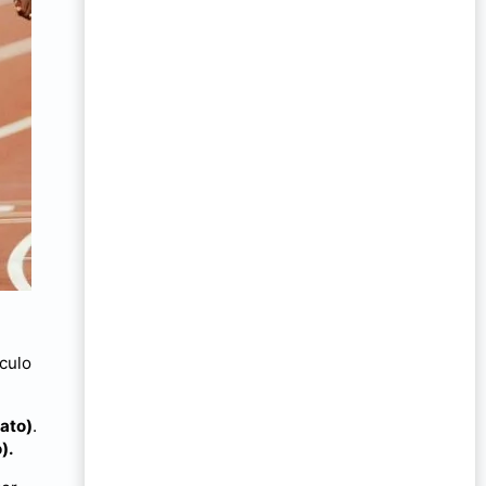
culo
ato)
.
).