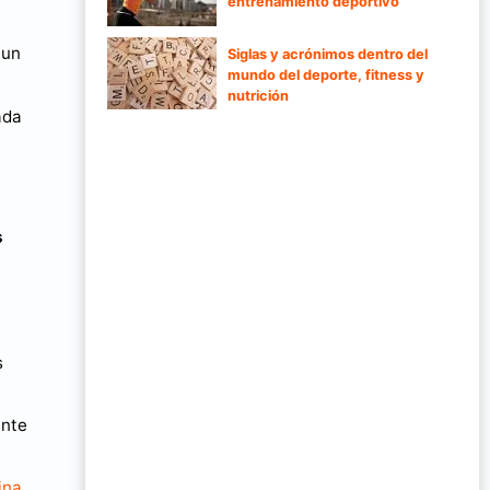
entrenamiento deportivo
 un
Siglas y acrónimos dentro del
mundo del deporte, fitness y
nutrición
ada
s
s
ante
ina