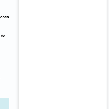
iones
 de
r