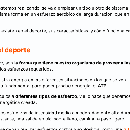
 estemos realizando, se va a emplear un tipo u otro de sistema
isma forma en un esfuerzo aeróbico de larga duración, que en
 existen en el deporte, sus características, y cómo funciona c
el deporte
co, son
la forma que tiene nuestro organismo de proveer a lo
los esfuerzos requeridos.
istra energía en las diferentes situaciones en las que se ven
ula fundamental para poder producir energía: el
ATP
.
culos a
diferentes tipos de esfuerzo
, y ello hace que debamo
energética creada.
amos esfuerzos de intensidad media o moderadamente alta dur
tante, una salida en bici sobre llano, caminar a paso ligero...
 se deban realizar esfuerzos cortos y explosivos, como una
rut