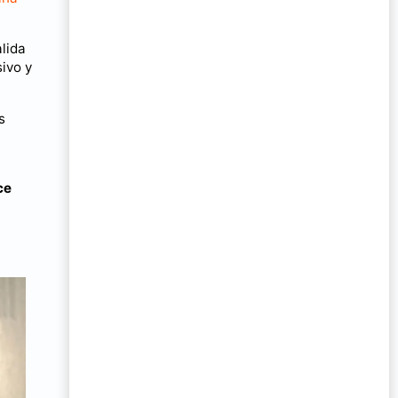
lida
ivo y
s
ce